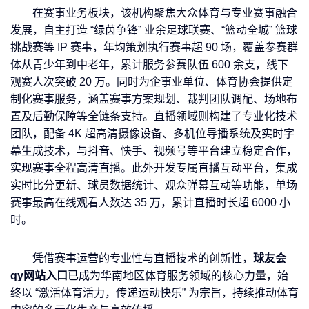
在赛事业务板块，该机构聚焦大众体育与专业赛事融合
发展，自主打造 “绿茵争锋” 业余足球联赛、“篮动全城” 篮球
挑战赛等 IP 赛事，年均策划执行赛事超 90 场，覆盖参赛群
体从青少年到中老年，累计服务参赛队伍 600 余支，线下
观赛人次突破 20 万。同时为企事业单位、体育协会提供定
制化赛事服务，涵盖赛事方案规划、裁判团队调配、场地布
置及后勤保障等全链条支持。直播领域则构建了专业化技术
团队，配备 4K 超高清摄像设备、多机位导播系统及实时字
幕生成技术，与抖音、快手、视频号等平台建立稳定合作，
实现赛事全程高清直播。此外开发专属直播互动平台，集成
实时比分更新、球员数据统计、观众弹幕互动等功能，单场
赛事最高在线观看人数达 35 万，累计直播时长超 6000 小
时。
凭借赛事运营的专业性与直播技术的创新性，
球友会
qy网站入口
已成为华南地区体育服务领域的核心力量，始
终以 “激活体育活力，传递运动快乐” 为宗旨，持续推动体育