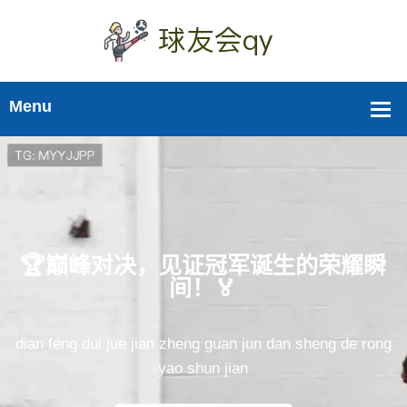
🏆巅峰对决，见证冠军诞生的荣耀瞬
间！🏅
dian feng dui jue jian zheng guan jun dan sheng de rong
yao shun jian