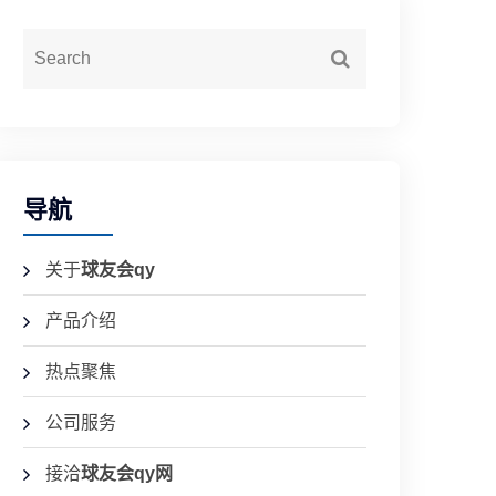
导航
关于
球友会qy
产品介绍
热点聚焦
公司服务
接洽
球友会qy网