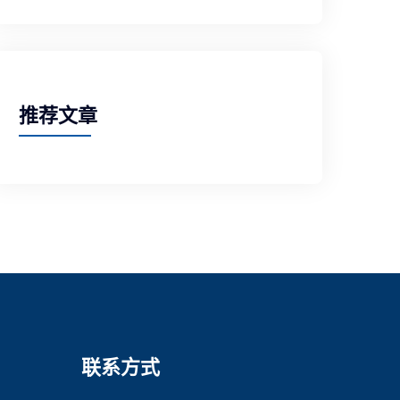
推荐文章
联系方式