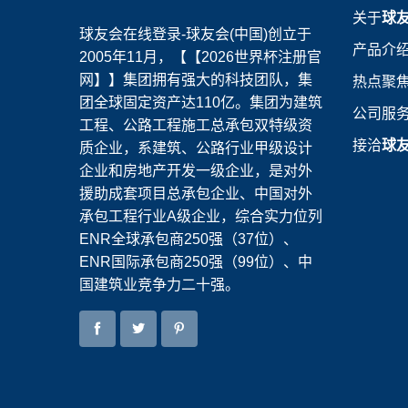
关于
球友
球友会在线登录-球友会(中国)创立于
产品介
2005年11月，【【2026世界杯注册官
网】】集团拥有强大的科技团队，集
热点聚
团全球固定资产达110亿。集团为建筑
公司服
工程、公路工程施工总承包双特级资
接洽
球友
质企业，系建筑、公路行业甲级设计
企业和房地产开发一级企业，是对外
援助成套项目总承包企业、中国对外
承包工程行业A级企业，综合实力位列
ENR全球承包商250强（37位）、
ENR国际承包商250强（99位）、中
国建筑业竞争力二十强。